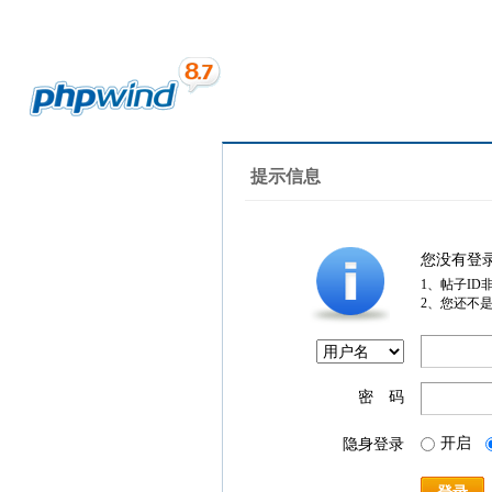
提示信息
您没有登
1、帖子ID
2、您还不
密 码
开启
隐身登录