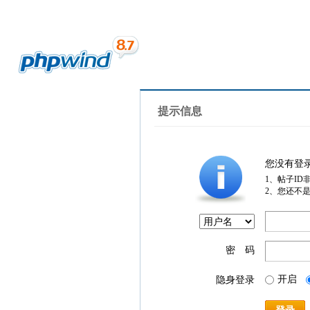
提示信息
您没有登
1、帖子ID
2、您还不
密 码
开启
隐身登录