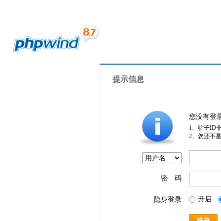
提示信息
您没有登
1、帖子ID
2、您还不
密 码
开启
隐身登录