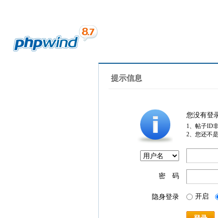
提示信息
您没有登
1、帖子ID
2、您还不
密 码
开启
隐身登录