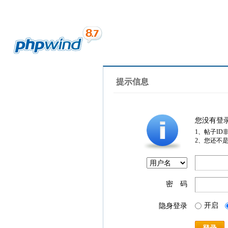
提示信息
您没有登
1、帖子ID
2、您还不
密 码
开启
隐身登录