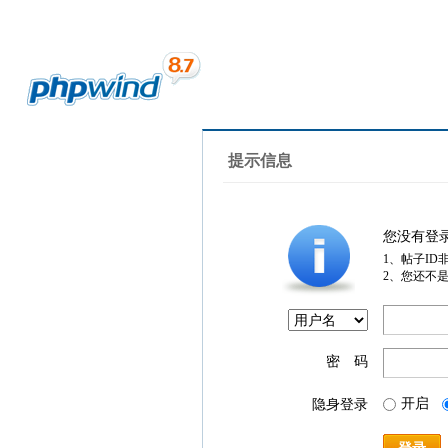
提示信息
您没有登
1、帖子ID
2、您还不
密 码
开启
隐身登录