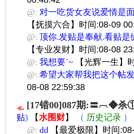
@:
对一吃货女友说爱情是面
时间:08-09 00:
【
抚摸六合
】
@:
顶你.发贴是奉献.看贴是
时间:08-08 23:
【
专业发财
】
时
@:
我想要`~
【
光辉一生
】
@:
希望大家帮我把这个帖
08-08 22:59:38
[17错00]087期:〓
贴
)
【
水围财
】
（
历史记录
）
时间:08-
@:
dd
【
最爱极限
】