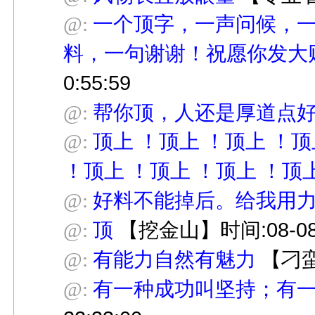
@:
一个顶字，一声问候，
料，一句谢谢！祝愿你发大
0:55:59
@:
帮你顶，人还是厚道点
@:
顶上 ！顶上 ！顶上 ！顶
！顶上 ！顶上 ！顶上 ！顶上
@:
好料不能掉后。给我用
时间:08-08
@:
顶
【
挖金山
】
@:
有能力自然有魅力
【
刁
@:
有一种成功叫坚持；有