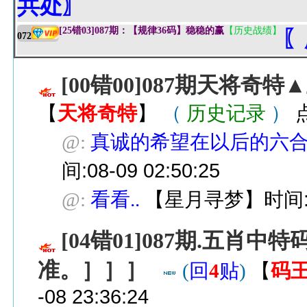
共处〗
[25错03]087期：【规律36码】稳稳的赢
【历史战绩】
〖
072
[00错00]087期天将奇
【
天将奇特
】
（
历史记录
）
@:
真诚的希望在以后的六
间:08-09 02:50:25
时间:0
@:
看看..
【
星月寻梦
】
[04错01]087期.五
准。］］］
(
回
4
贴
)
【
码
-08 23:36:24