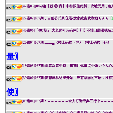
[42错05][087期]【殺 ③ 肖】中特跟住此料，吹嘘无用
022
[27错02]087期，自创公式杀③尾-发家致富就靠她★★★
【
023
[40错06]「087期」.大老师■[36码]■〖〖〖不怕口袋没
024
[20错04]087期:▂▃▄《楼上码楼下码》《楼上码楼下
025
量〗
[13错03]087期:单笔双笔中特，每期让你赚点小钱，个人
026
[39错00]087期:梦想就从这里开始，没有华丽的言语，
027
使〗
[09错01]087期：→→→→→→全力打造经典三行中←←←
028