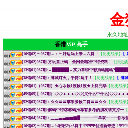
金
永久地址:j2
香港
ViP 高手
[10错02]﹄087期﹃：﹄好运码上来﹃六肖「
【历史战绩】
〖
001
[12错02]087期-方玩童正码﹛全网最精准中特资料﹜
【历史战
002
[13错01]087期:→██████→实力算特中彩買啥開啥?█
003
[38错05]087期：满城灯火，平特2尾中！
【历史战绩】
〖满
004
[15错01]（087期）★心水殺1波殺1波★上料完毕
【历史战绩
005
[45错05]〖087期〗◇◇▲▲▲◇◇[买什么中什么]◇◇
006
[52错03]087期：☆☆〓〓苹果缘殺二肖〓〓☆☆
【历史战绩
007
[43错05]087期:解码中特③⑤码推荐有参考的朋友请支持一
【
008
[52错04]087期：▁▂▃▄▅▆▇█======半单双=====
009
[10错02]﹄087期﹃!≤轻轻巧≥6肖中ΨΨΨΨ创造新奇迹！ΨΨ