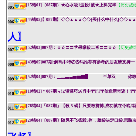
[15错01]（087期）★心水殺1波殺1波★上料完毕
【历史战
005
[45错05]〖087期〗◇◇▲▲▲◇◇[买什么中什么]◇
006
人〗
[52错03]087期：☆☆〓〓苹果缘殺二肖〓〓☆☆
【历史战
007
[43错05]087期:解码中特③⑤码推荐有参考的朋友请支持一
008
[52错04]087期：▁▂▃▄▅▆▇█======半单双====
009
[10错02]﹄087期﹃!≤轻轻巧≥6肖中ΨΨΨΨ创造新奇迹！Ψ
010
[76错04]「087期」【殺 5 碼】只要敢拼搏,成功就在今晚
011
[29错04]〔087期〕随风不飞扬殺3肖，脑袋决定口袋,
012