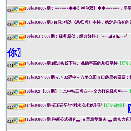
[39错04]087期：======◆◆〖半单双〗◆◆======，早
038
[32错03]087期:{红玫}精选《杀③肖》中特，稳定是信
039
[09错01]﹛087期﹜经典原创，经典好料！╰┅◢★◣
040
你〗
[45错05]087期:经过实贱下注、准确率高的杀③尾特
【历史
041
[17错02]﹄087期﹃.﹄32码中﹃☆姜立田☆口袋里有票
042
[08错02]【087期】：△中特三肖△----全力打造经典料----
043
[14错04]087期~正码卍卍本料求准求稳卍卍
【历史战绩】
044
[12错03]087期.崭新公式研究▃-★單筆雙筆★-▃ 靠实力
045